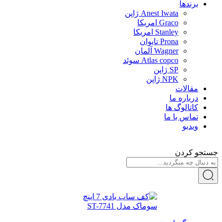
برندها
Anest Iwata ژاپن
Graco امریکا
Stanley امریکا
Prona تایوان
Wagner آلمان
Atlas copco سوئد
SP ژاپن
NPK ژاپن
مقالات
درباره ما
کاتالوگ ها
تماس با ما
ویدیو
جستجو کردن