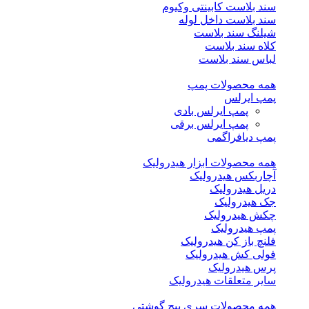
سند بلاست کابینتی وکیوم
سند بلاست داخل لوله
شیلنگ سند بلاست
کلاه سند بلاست
لباس سند بلاست
همه محصولات پمپ
پمپ ایرلس
پمپ ایرلس بادی
پمپ ایرلس برقی
پمپ دیافراگمی
همه محصولات ابزار هیدرولیک
آچاربکس هیدرولیک
دریل هیدرولیک
جک هیدرولیک
چکش هیدرولیک
پمپ هیدرولیک
فلنچ باز کن هیدرولیک
فولی کش هیدرولیک
پرس هیدرولیک
سایر متعلقات هیدرولیک
همه محصولات سری پیچ گوشتی