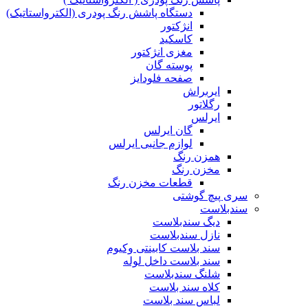
دستگاه پاشش رنگ پودری (الکترواستاتیک)
انژکتور
کاسکید
مغزی انژکتور
پوسته گان
صفحه فلودایز
ایربراش
رگلاتور
ایرلس
گان ایرلس
لوازم جانبی ایرلس
همزن رنگ
مخزن رنگ
قطعات مخزن رنگ
سری پیچ گوشتی
سندبلاست
دیگ سندبلاست
نازل سندبلاست
سند بلاست کابینتی وکیوم
سند بلاست داخل لوله
شلنگ سندبلاست
کلاه سند بلاست
لباس سند بلاست