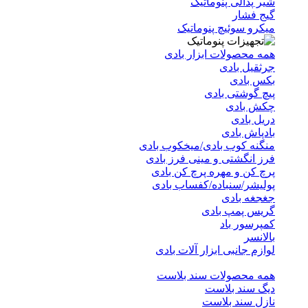
شیر پدالی پنوماتیک
گیج فشار
میکرو سوئیچ پنوماتیک
همه محصولات ابزار بادی
جرثقیل بادی
بکس بادی
پیچ گوشتی بادی
چکش بادی
دریل بادی
بادپاش بادی
منگنه کوب بادی/میخکوب بادی
فرز انگشتی و مینی فرز بادی
پرچ کن و مهره پرچ کن بادی
پولیشر/سنباده/کفساب بادی
جغجغه بادی
گریس پمپ بادی
کمپرسور باد
بالانسر
لوازم جانبی ابزار آلات بادی
همه محصولات سند بلاست
دیگ سند بلاست
نازل سند بلاست