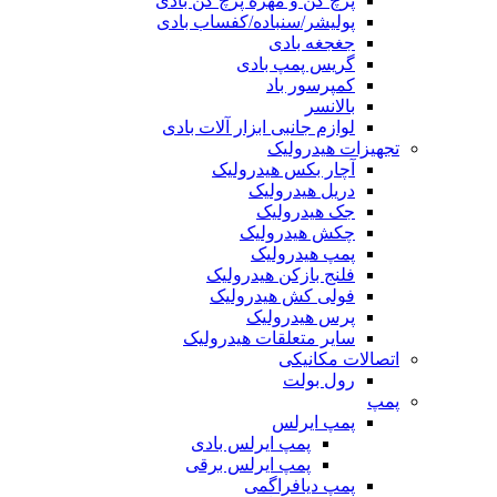
پرچ کن و مهره پرچ کن بادی
پولیشر/سنباده/کفساب بادی
جغجغه بادی
گریس پمپ بادی
کمپرسور باد
بالانسر
لوازم جانبی ابزار آلات بادی
تجهیزات هیدرولیک
آچار بکس هیدرولیک
دریل هیدرولیک
جک هیدرولیک
چکش هیدرولیک
پمپ هیدرولیک
فلنج بازکن هیدرولیک
فولی کش هیدرولیک
پرس هیدرولیک
سایر متعلقات هیدرولیک
اتصالات مکانیکی
رول بولت
پمپ
پمپ ایرلس
پمپ ایرلس بادی
پمپ ایرلس برقی
پمپ دیافراگمی