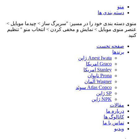
منو
دسته بندی ها
منوی دسته بندی خود را در مسیر: "سربرگ ساز > چیدما موبایل >
عنصر منوی موبایل > نمایش و مخفی کردن > انتخاب منو " تنظیم
کنید
صفحه نخست
برندها
Anest Iwata ژاپن
Graco امریکا
Stanley امریکا
Prona تایوان
Wagner آلمان
Atlas Copco سوئد
SP ژاپن
NPK ژاپن
مقالات
درباره ما
کاتالوگ ها
تماس با ما
ویدیو