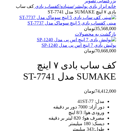
بزرگنمایی تصویر
خانه
ابزار بادی
پولیشر/سنباده/کفساب بادی
کف ساب
بادی ۷ اینچ SUMAKE مدل ST-7741
مینی کفساب بادی 5 اینچ سوماک مدل ST-7737
35,568,000
تومان
بازگشت به محصولات
پولیش بادی 7 اینچ اس پی مدل SP-1240
70,668,000
تومان
کف ساب بادی ۷ اینچ
SUMAKE مدل ST-7741
74,412,000
تومان
مدل: 41ST-77
دور آزاد: 7000 دور بر دقیقه
ورودی هوا: 8/3 اینچ
مصرف هوا: 820 لیتر بر دقیقه
دیسک: 180 میلیمتر
طول:343 میلیمتر