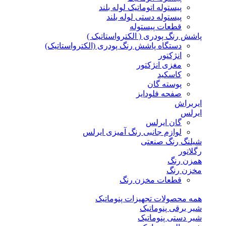
پیستوله اتوماتیک لوله بلند
پیستوله دستی لوله بلند
قطعات پیستوله
پاشش رنگ پودری ( الکترواستاتیک )
دستگاه پاشش رنگ پودری (الکترواستاتیک)
انژکتور
مغزی انژکتور
کاسکید
پوسته گان
صفحه فلودایز
ایربراش
ایرلس
گان ایرلس
لوازم جانبی رنگ آمیزی ایرلس
شیلنگ رنگ صنعتی
رگلاتور
همزن رنگ
مخزن رنگ
قطعات مخزن رنگ
همه محصولات تجهیزات پنوماتیک
شیر برقی پنوماتیک
شیر دستی پنوماتیک