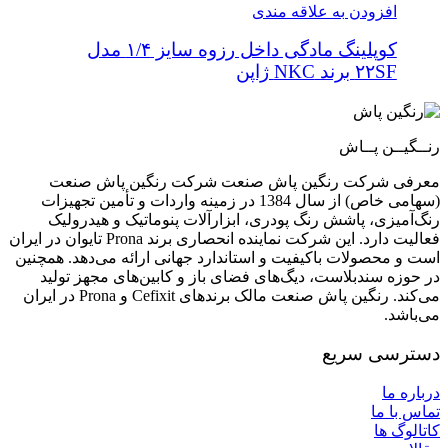
افزودن به علاقه مندی
کوپلینگ مادگی داخل رزوه سایز ۱/۴ مدل
۲۲SF برند NKC ژاپن
رنــگیــن پــاش
معرفی شرکت رنگین پاش صنعت شرکت رنگین پاش صنعت
(سهامی خاص) از سال 1384 در زمینه واردات و تأمین تجهیزات
رنگ‌آمیزی، پاشش رنگ پودری، ابزارآلات پنوماتیک و هیدرولیک
فعالیت دارد. این شرکت نماینده انحصاری برند Prona تایوان در ایران
است و محصولات باکیفیت و استاندارد جهانی ارائه می‌دهد. همچنین
در حوزه سندبلاست، دیگ‌های فضای باز و کابین‌های مجهز تولید
می‌کند. رنگین پاش صنعت مالک برندهای Cefixit و Prona در ایران
می‌باشد.
دسترسی سریع
درباره ما
تماس با ما
کاتالوگ ها