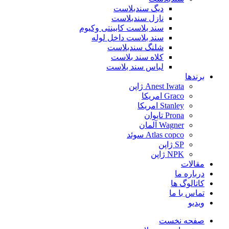
دیگ سندبلاست
نازل سندبلاست
سند بلاست کابینتی وکیوم
سند بلاست داخل لوله
شلنگ سندبلاست
کلاه سند بلاست
لباس سند بلاست
برندها
Anest Iwata ژاپن
Graco امریکا
Stanley امریکا
Prona تایوان
Wagner آلمان
Atlas copco سوئد
SP ژاپن
NPK ژاپن
مقالات
درباره ما
کاتالوگ ها
تماس با ما
ویدیو
صفحه نخست