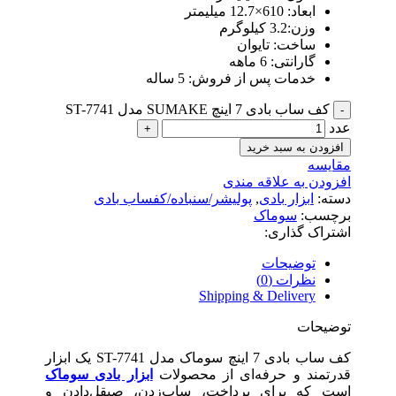
ابعاد: 610×12.7 میلیمتر
وزن:3.2 کیلوگرم
ساخت: تایوان
گارانتی: 6 ماهه
خدمات پس از فروش: 5 ساله
کف ساب بادی 7 اینچ SUMAKE مدل ST-7741
عدد
افزودن به سبد خرید
مقایسه
افزودن به علاقه مندی
دسته:
ابزار بادی
,
پولیشر/سنباده/کفساب بادی
برچسب:
سوماک
اشتراک گذاری:
توضیحات
نظرات (0)
Shipping & Delivery
توضیحات
کف ساب بادی 7 اینچ سوماک مدل ST-7741 یک ابزار
قدرتمند و حرفه‌ای از محصولات
ابزار بادی سوماک
است که برای پرداخت، ساب‌زدن، صیقل‌دادن و