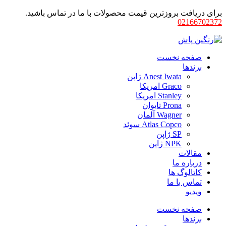
برای دریافت بروزترین قیمت محصولات با ما در تماس باشید.
02166702372
صفحه نخست
برندها
Anest Iwata ژاپن
Graco امریکا
Stanley امریکا
Prona تایوان
Wagner آلمان
Atlas Copco سوئد
SP ژاپن
NPK ژاپن
مقالات
درباره ما
کاتالوگ ها
تماس با ما
ویدیو
صفحه نخست
برندها