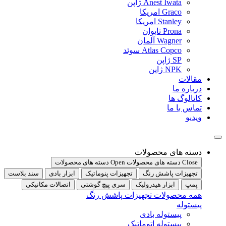
Anest Iwata ژاپن
Graco امریکا
Stanley امریکا
Prona تایوان
Wagner آلمان
Atlas Copco سوئد
SP ژاپن
NPK ژاپن
مقالات
درباره ما
کاتالوگ ها
تماس با ما
ویدیو
دسته های محصولات
Close دسته های محصولات
Open دسته های محصولات
تجهیزات پاشش رنگ
تجهیزات پنوماتیک
ابزار بادی
سند بلاست
پمپ
ابزار هیدرولیک
سری پیچ گوشتی
اتصالات مکانیکی
همه محصولات تجهیزات پاشش رنگ
پیستوله
پیستوله بادی
پیستوله اتوماتیک