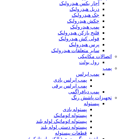
آچار بکس هیدرولیک
دریل هیدرولیک
جک هیدرولیک
چکش هیدرولیک
پمپ هیدرولیک
فلنج بازکن هیدرولیک
فولی کش هیدرولیک
پرس هیدرولیک
سایر متعلقات هیدرولیک
اتصالات مکانیکی
رول بولت
پمپ
پمپ ایرلس
پمپ ایرلس بادی
پمپ ایرلس برقی
پمپ دیافراگمی
تجهیزات پاشش رنگ
پیستوله
پستوله بادی
پیستوله اتوماتیک
پیستوله اتوماتیک لوله بلند
پیستوله دستی لوله بلند
قطعات پیستوله
پاشش رنگ پودری ( الکترواستاتیک )