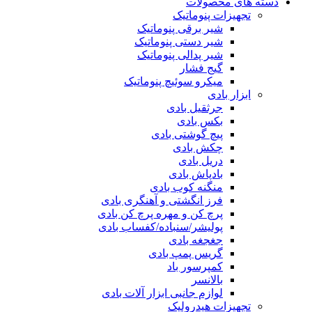
دسته های محصولات
تجهیزات پنوماتیک
شیر برقی پنوماتیک
شیر دستی پنوماتیک
شیر پدالی پنوماتیک
گیج فشار
میکرو سوئیچ پنوماتیک
ابزار بادی
جرثقیل بادی
بکس بادی
پیچ گوشتی بادی
چکش بادی
دریل بادی
بادپاش بادی
منگنه کوب بادی
فرز انگشتی و آهنگری بادی
پرچ کن و مهره پرچ کن بادی
پولیشر/سنباده/کفساب بادی
جغجغه بادی
گریس پمپ بادی
کمپرسور باد
بالانسر
لوازم جانبی ابزار آلات بادی
تجهیزات هیدرولیک