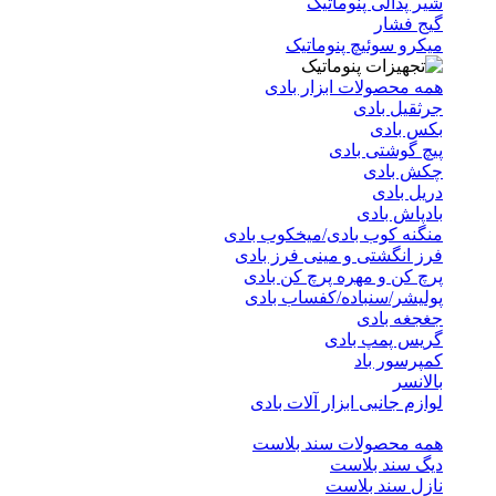
شیر پدالی پنوماتیک
گیج فشار
میکرو سوئیچ پنوماتیک
همه محصولات ابزار بادی
جرثقیل بادی
بکس بادی
پیچ گوشتی بادی
چکش بادی
دریل بادی
بادپاش بادی
منگنه کوب بادی/میخکوب بادی
فرز انگشتی و مینی فرز بادی
پرچ کن و مهره پرچ کن بادی
پولیشر/سنباده/کفساب بادی
جغجغه بادی
گریس پمپ بادی
کمپرسور باد
بالانسر
لوازم جانبی ابزار آلات بادی
همه محصولات سند بلاست
دیگ سند بلاست
نازل سند بلاست