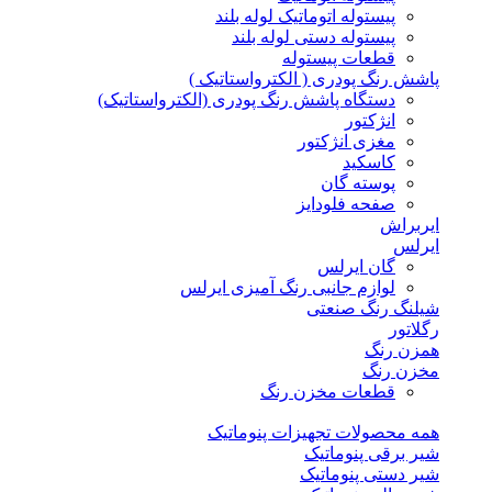
پیستوله اتوماتیک لوله بلند
پیستوله دستی لوله بلند
قطعات پیستوله
پاشش رنگ پودری ( الکترواستاتیک )
دستگاه پاشش رنگ پودری (الکترواستاتیک)
انژکتور
مغزی انژکتور
کاسکید
پوسته گان
صفحه فلودایز
ایربراش
ایرلس
گان ایرلس
لوازم جانبی رنگ آمیزی ایرلس
شیلنگ رنگ صنعتی
رگلاتور
همزن رنگ
مخزن رنگ
قطعات مخزن رنگ
همه محصولات تجهیزات پنوماتیک
شیر برقی پنوماتیک
شیر دستی پنوماتیک