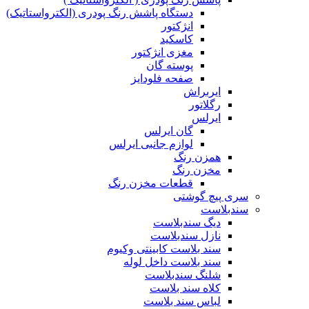
دستگاه پاشش رنگ پودری (الکترواستاتیک)
انژکتور
کاسکید
مغزی انژکتور
پوسته گان
صفحه فلودایز
ایربراش
رگلاتور
ایرلس
گان ایرلس
لوازم جانبی ایرلس
همزن رنگ
مخزن رنگ
قطعات مخزن رنگ
سری پیچ گوشتی
سندبلاست
دیگ سندبلاست
نازل سندبلاست
سند بلاست کابینتی وکیوم
سند بلاست داخل لوله
شلنگ سندبلاست
کلاه سند بلاست
لباس سند بلاست