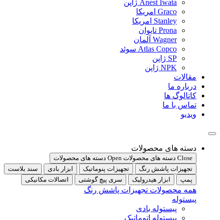
Anest Iwata ژاپن
Graco امریکا
Stanley امریکا
Prona تایوان
Wagner آلمان
Atlas Copco سوئد
SP ژاپن
NPK ژاپن
مقالات
درباره ما
کاتالوگ ها
تماس با ما
ویدیو
دسته های محصولات
Close دسته های محصولات
Open دسته های محصولات
تجهیزات پاشش رنگ
تجهیزات پنوماتیک
ابزار بادی
سند بلاست
پمپ
ابزار هیدرولیک
سری پیچ گوشتی
اتصالات مکانیکی
همه محصولات تجهیزات پاشش رنگ
پیستوله
پیستوله بادی
پیستوله اتوماتیک