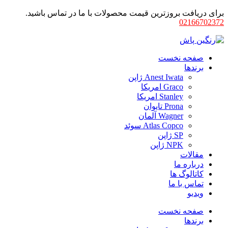
برای دریافت بروزترین قیمت محصولات با ما در تماس باشید.
02166702372
صفحه نخست
برندها
Anest Iwata ژاپن
Graco امریکا
Stanley امریکا
Prona تایوان
Wagner آلمان
Atlas Copco سوئد
SP ژاپن
NPK ژاپن
مقالات
درباره ما
کاتالوگ ها
تماس با ما
ویدیو
صفحه نخست
برندها