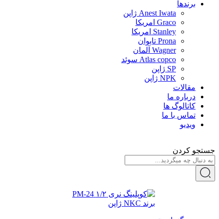
برندها
Anest Iwata ژاپن
Graco امریکا
Stanley امریکا
Prona تایوان
Wagner آلمان
Atlas copco سوئد
SP ژاپن
NPK ژاپن
مقالات
درباره ما
کاتالوگ ها
تماس با ما
ویدیو
جستجو کردن