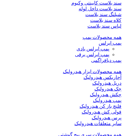
سند بلاست کابینتی وکیوم
سند بلاست داخل لوله
شیلنگ سند بلاست
کلاه سند بلاست
لباس سند بلاست
همه محصولات پمپ
پمپ ایرلس
پمپ ایرلس بادی
پمپ ایرلس برقی
پمپ دیافراگمی
همه محصولات ابزار هیدرولیک
آچاربکس هیدرولیک
دریل هیدرولیک
جک هیدرولیک
چکش هیدرولیک
پمپ هیدرولیک
فلنچ باز کن هیدرولیک
فولی کش هیدرولیک
پرس هیدرولیک
سایر متعلقات هیدرولیک
همه محصولات سری پیچ گوشتی