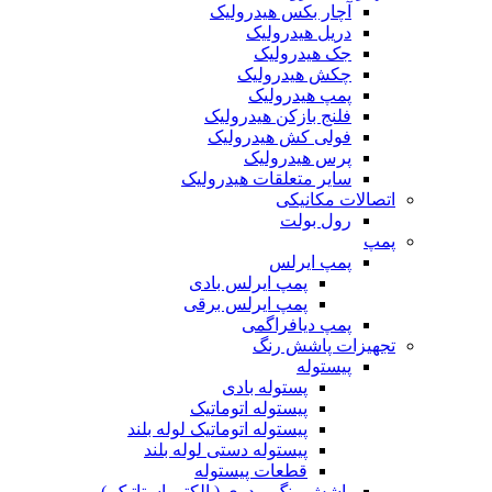
آچار بکس هیدرولیک
دریل هیدرولیک
جک هیدرولیک
چکش هیدرولیک
پمپ هیدرولیک
فلنج بازکن هیدرولیک
فولی کش هیدرولیک
پرس هیدرولیک
سایر متعلقات هیدرولیک
اتصالات مکانیکی
رول بولت
پمپ
پمپ ایرلس
پمپ ایرلس بادی
پمپ ایرلس برقی
پمپ دیافراگمی
تجهیزات پاشش رنگ
پیستوله
پستوله بادی
پیستوله اتوماتیک
پیستوله اتوماتیک لوله بلند
پیستوله دستی لوله بلند
قطعات پیستوله
پاشش رنگ پودری ( الکترواستاتیک )