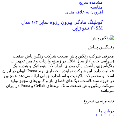
مشاهده سریع
مقایسه
افزودن به علاقه مندی
کوپلینگ مادگی بیرون رزوه سایز ۱/۴ مدل
۲۰SM نیتو ژاپن
رنــگیــن پــاش
معرفی شرکت رنگین پاش صنعت شرکت رنگین پاش صنعت
(سهامی خاص) از سال 1384 در زمینه واردات و تأمین تجهیزات
رنگ‌آمیزی، پاشش رنگ پودری، ابزارآلات پنوماتیک و هیدرولیک
فعالیت دارد. این شرکت نماینده انحصاری برند Prona تایوان در ایران
است و محصولات باکیفیت و استاندارد جهانی ارائه می‌دهد. همچنین
در حوزه سندبلاست، دیگ‌های فضای باز و کابین‌های مجهز تولید
می‌کند. رنگین پاش صنعت مالک برندهای Cefixit و Prona در ایران
می‌باشد.
دسترسی سریع
درباره ما
تماس با ما