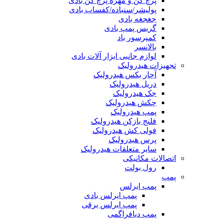
پرچ کن و مهره پرچ کن بادی
پولیشر/سنباده/کفساب بادی
جغجغه بادی
گریس پمپ بادی
کمپرسور باد
بالانسر
لوازم جانبی ابزار آلات بادی
تجهیزات هیدرولیک
آچار بکس هیدرولیک
دریل هیدرولیک
جک هیدرولیک
چکش هیدرولیک
پمپ هیدرولیک
فلنج بازکن هیدرولیک
فولی کش هیدرولیک
پرس هیدرولیک
سایر متعلقات هیدرولیک
اتصالات مکانیکی
رول بولت
پمپ
پمپ ایرلس
پمپ ایرلس بادی
پمپ ایرلس برقی
پمپ دیافراگمی