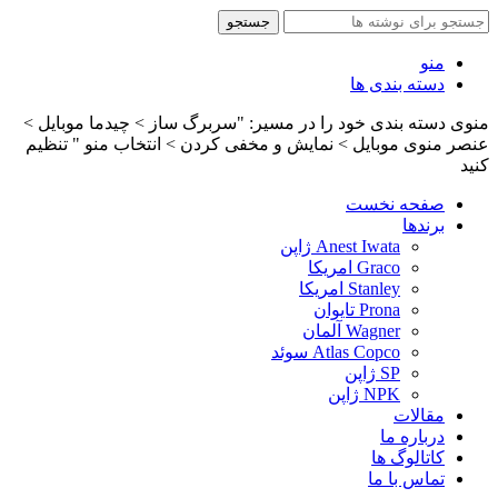
جستجو
منو
دسته بندی ها
منوی دسته بندی خود را در مسیر: "سربرگ ساز > چیدما موبایل >
عنصر منوی موبایل > نمایش و مخفی کردن > انتخاب منو " تنظیم
کنید
صفحه نخست
برندها
Anest Iwata ژاپن
Graco امریکا
Stanley امریکا
Prona تایوان
Wagner آلمان
Atlas Copco سوئد
SP ژاپن
NPK ژاپن
مقالات
درباره ما
کاتالوگ ها
تماس با ما