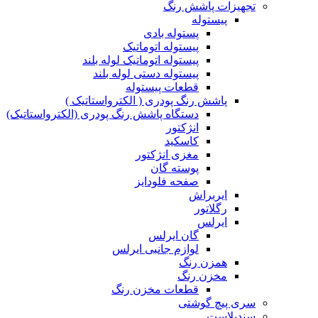
تجهیزات پاشش رنگ
پیستوله
پستوله بادی
پیستوله اتوماتیک
پیستوله اتوماتیک لوله بلند
پیستوله دستی لوله بلند
قطعات پیستوله
پاشش رنگ پودری ( الکترواستاتیک )
دستگاه پاشش رنگ پودری (الکترواستاتیک)
انژکتور
کاسکید
مغزی انژکتور
پوسته گان
صفحه فلودایز
ایربراش
رگلاتور
ایرلس
گان ایرلس
لوازم جانبی ایرلس
همزن رنگ
مخزن رنگ
قطعات مخزن رنگ
سری پیچ گوشتی
سندبلاست