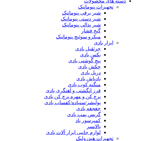
دسته های محصولات
تجهیزات پنوماتیک
شیر برقی پنوماتیک
شیر دستی پنوماتیک
شیر پدالی پنوماتیک
گیج فشار
میکرو سوئیچ پنوماتیک
ابزار بادی
جرثقیل بادی
بکس بادی
پیچ گوشتی بادی
چکش بادی
دریل بادی
بادپاش بادی
منگنه کوب بادی
فرز انگشتی و آهنگری بادی
پرچ کن و مهره پرچ کن بادی
پولیشر/سنباده/کفساب بادی
جغجغه بادی
گریس پمپ بادی
کمپرسور باد
بالانسر
لوازم جانبی ابزار آلات بادی
تجهیزات هیدرولیک