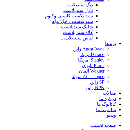
دیگ سندبلاست
نازل سندبلاست
سند بلاست کابینتی وکیوم
سند بلاست داخل لوله
شلنگ سندبلاست
کلاه سند بلاست
لباس سند بلاست
برندها
Anest Iwata ژاپن
Graco امریکا
Stanley امریکا
Prona تایوان
Wagner آلمان
Atlas copco سوئد
SP ژاپن
NPK ژاپن
مقالات
درباره ما
کاتالوگ ها
تماس با ما
ویدیو
صفحه نخست