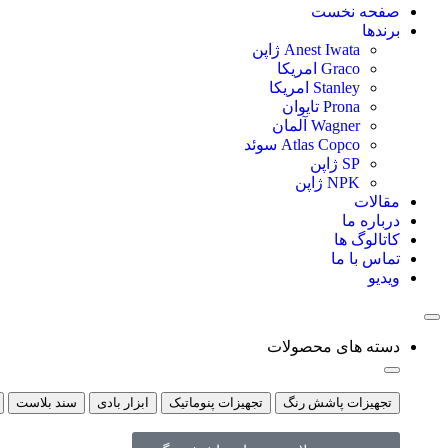
صفحه نخست
برندها
Anest Iwata ژاپن
Graco امریکا
Stanley امریکا
Prona تایوان
Wagner آلمان
Atlas Copco سوئد
SP ژاپن
NPK ژاپن
مقالات
درباره ما
کاتالوگ ها
تماس با ما
ویدیو
دسته های محصولات
تجهیزات پاشش رنگ
تجهیزات پنوماتیک
ابزار بادی
سند بلاست