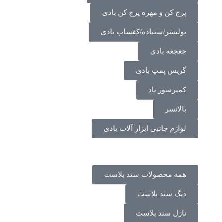
پرچ کن و مهره پرچ کن بادی
پولیشر/سنباده/کفساب بادی
جغجغه بادی
گریس پمپ بادی
کمپرسور باد
بالانسر
لوازم جانبی ابزار آلات بادی
همه محصولات سند بلاست
دیگ سند بلاست
نازل سند بلاست