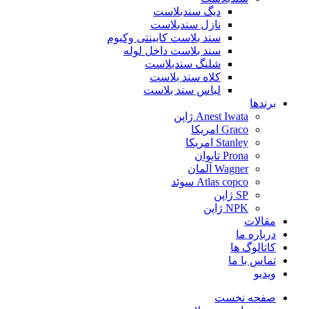
دیگ سندبلاست
نازل سندبلاست
سند بلاست کابینتی وکیوم
سند بلاست داخل لوله
شلنگ سندبلاست
کلاه سند بلاست
لباس سند بلاست
برندها
Anest Iwata ژاپن
Graco امریکا
Stanley امریکا
Prona تایوان
Wagner آلمان
Atlas copco سوئد
SP ژاپن
NPK ژاپن
مقالات
درباره ما
کاتالوگ ها
تماس با ما
ویدیو
صفحه نخست