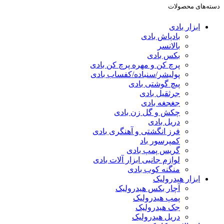
دسته‌های محصولات
ابزار بادی
بادپاش بادی
بالانسر
بکس بادی
پرچ کن و مهره پرچ کن بادی
پولیشر/سنباده/کفساب بادی
پیچ گوشتی بادی
جرثقیل بادی
جغجغه بادی
چکش و گل زن بادی
دریل بادی
فرز انگشتی و آهنگری بادی
کمپرسور باد
گریس پمپ بادی
لوازم جانبی ابزار آلات بادی
منگنه کوب بادی
ابزار هیدرولیک
آچار بکس هیدرولیک
پمپ هیدرولیک
جک هیدرولیک
دریل هیدرولیک