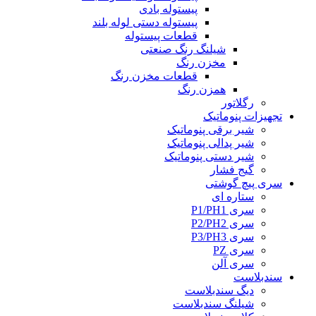
پیستوله بادی
پیستوله دستی لوله بلند
قطعات پیستوله
شیلنگ رنگ صنعتی
مخزن رنگ
قطعات مخزن رنگ
همزن رنگ
رگلاتور
تجهیزات پنوماتیک
شیر برقی پنوماتیک
شیر پدالی پنوماتیک
شیر دستی پنوماتیک
گیج فشار
سری پیچ گوشتی
ستاره ای
سری P1/PH1
سری P2/PH2
سری P3/PH3
سری PZ
سری آلن
سندبلاست
دیگ سندبلاست
شیلنگ سندبلاست