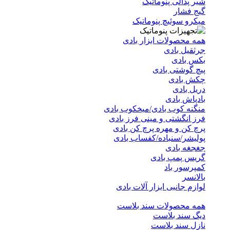
شیر پدالی پنوماتیک
گیج فشار
میکرو سوئیچ پنوماتیک
همه محصولات ابزار بادی
جرثقیل بادی
بکس بادی
پیچ گوشتی بادی
چکش بادی
دریل بادی
بادپاش بادی
منگنه کوب بادی/میخکوب بادی
فرز انگشتی و مینی فرز بادی
پرچ کن و مهره پرچ کن بادی
پولیشر/سنباده/کفساب بادی
جغجغه بادی
گریس پمپ بادی
کمپرسور باد
بالانسر
لوازم جانبی ابزار آلات بادی
همه محصولات سند بلاست
دیگ سند بلاست
نازل سند بلاست