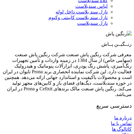
کلاه سندبلاست
لباس سندبلاست
نازل سند بلاست داخل لوله
نازل سند بلاست کابینتی وکیوم
نازل سندبلاست
رنــگیــن پــاش
معرفی شرکت رنگین پاش صنعت شرکت رنگین پاش صنعت
(سهامی خاص) از سال 1384 در زمینه واردات و تأمین تجهیزات
رنگ‌آمیزی، پاشش رنگ پودری، ابزارآلات پنوماتیک و هیدرولیک
فعالیت دارد. این شرکت نماینده انحصاری برند Prona تایوان در ایران
است و محصولات باکیفیت و استاندارد جهانی ارائه می‌دهد. همچنین
در حوزه سندبلاست، دیگ‌های فضای باز و کابین‌های مجهز تولید
می‌کند. رنگین پاش صنعت مالک برندهای Cefixit و Prona در ایران
می‌باشد.
دسترسی سریع
درباره ما
تماس با ما
کاتالوگ ها