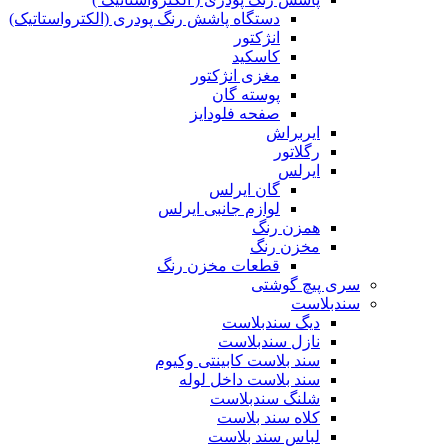
دستگاه پاشش رنگ پودری (الکترواستاتیک)
انژکتور
کاسکید
مغزی انژکتور
پوسته گان
صفحه فلودایز
ایربراش
رگلاتور
ایرلس
گان ایرلس
لوازم جانبی ایرلس
همزن رنگ
مخزن رنگ
قطعات مخزن رنگ
سری پیچ گوشتی
سندبلاست
دیگ سندبلاست
نازل سندبلاست
سند بلاست کابینتی وکیوم
سند بلاست داخل لوله
شلنگ سندبلاست
کلاه سند بلاست
لباس سند بلاست