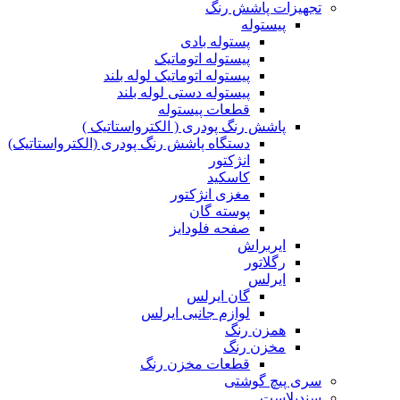
تجهیزات پاشش رنگ
پیستوله
پستوله بادی
پیستوله اتوماتیک
پیستوله اتوماتیک لوله بلند
پیستوله دستی لوله بلند
قطعات پیستوله
پاشش رنگ پودری ( الکترواستاتیک )
دستگاه پاشش رنگ پودری (الکترواستاتیک)
انژکتور
کاسکید
مغزی انژکتور
پوسته گان
صفحه فلودایز
ایربراش
رگلاتور
ایرلس
گان ایرلس
لوازم جانبی ایرلس
همزن رنگ
مخزن رنگ
قطعات مخزن رنگ
سری پیچ گوشتی
سندبلاست