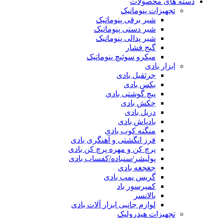
دسته های محصولات
تجهیزات پنوماتیک
شیر برقی پنوماتیک
شیر دستی پنوماتیک
شیر پدالی پنوماتیک
گیج فشار
میکرو سوئیچ پنوماتیک
ابزار بادی
جرثقیل بادی
بکس بادی
پیچ گوشتی بادی
چکش بادی
دریل بادی
بادپاش بادی
منگنه کوب بادی
فرز انگشتی و آهنگری بادی
پرچ کن و مهره پرچ کن بادی
پولیشر/سنباده/کفساب بادی
جغجغه بادی
گریس پمپ بادی
کمپرسور باد
بالانسر
لوازم جانبی ابزار آلات بادی
تجهیزات هیدرولیک