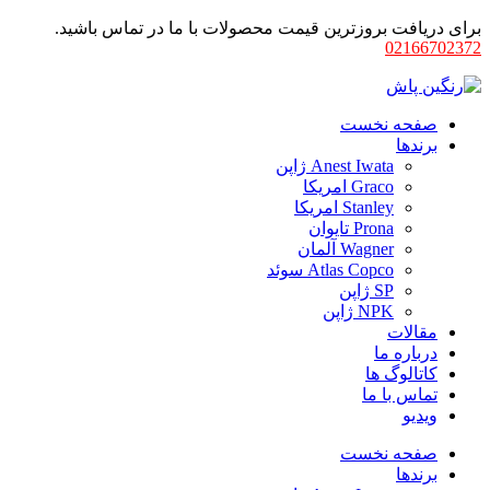
برای دریافت بروزترین قیمت محصولات با ما در تماس باشید.
02166702372
صفحه نخست
برندها
Anest Iwata ژاپن
Graco امریکا
Stanley امریکا
Prona تایوان
Wagner آلمان
Atlas Copco سوئد
SP ژاپن
NPK ژاپن
مقالات
درباره ما
کاتالوگ ها
تماس با ما
ویدیو
صفحه نخست
برندها