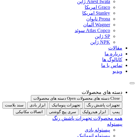
Anest Iwata ژاپن
Graco امریکا
Stanley امریکا
Prona تایوان
Wagner آلمان
Atlas Copco سوئد
SP ژاپن
NPK ژاپن
مقالات
درباره ما
کاتالوگ ها
تماس با ما
ویدیو
دسته های محصولات
Close دسته های محصولات
Open دسته های محصولات
تجهیزات پاشش رنگ
تجهیزات پنوماتیک
ابزار بادی
سند بلاست
پمپ
ابزار هیدرولیک
سری پیچ گوشتی
اتصالات مکانیکی
همه محصولات تجهیزات پاشش رنگ
پیستوله
پیستوله بادی
پیستوله اتوماتیک