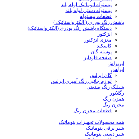
پیستوله اتوماتیک لوله بلند
پیستوله دستی لوله بلند
قطعات پیستوله
پاشش رنگ پودری ( الکترواستاتیک )
دستگاه پاشش رنگ پودری (الکترواستاتیک)
انژکتور
مغزی انژکتور
کاسکید
پوسته گان
صفحه فلودایز
ایربراش
ایرلس
گان ایرلس
لوازم جانبی رنگ آمیزی ایرلس
شیلنگ رنگ صنعتی
رگلاتور
همزن رنگ
مخزن رنگ
قطعات مخزن رنگ
همه محصولات تجهیزات پنوماتیک
شیر برقی پنوماتیک
شیر دستی پنوماتیک