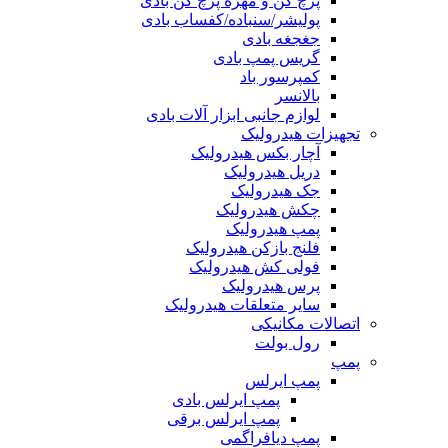
پرچ کن و مهره پرچ کن بادی
پولیشر/سنباده/کفساب بادی
جغجغه بادی
گریس پمپ بادی
کمپرسور باد
بالانسر
لوازم جانبی ابزار آلات بادی
تجهیزات هیدرولیک
آچار بکس هیدرولیک
دریل هیدرولیک
جک هیدرولیک
چکش هیدرولیک
پمپ هیدرولیک
فلنج بازکن هیدرولیک
فولی کش هیدرولیک
پرس هیدرولیک
سایر متعلقات هیدرولیک
اتصالات مکانیکی
رول بولت
پمپ
پمپ ایرلس
پمپ ایرلس بادی
پمپ ایرلس برقی
پمپ دیافراگمی