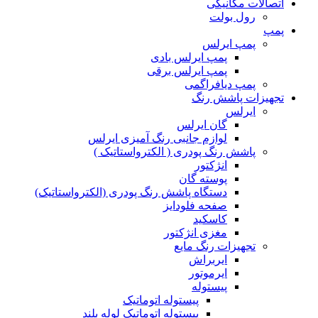
اتصالات مکانیکی
رول بولت
پمپ
پمپ ایرلس
پمپ ایرلس بادی
پمپ ایرلس برقی
پمپ دیافراگمی
تجهیزات پاشش رنگ
ایرلس
گان ایرلس
لوازم جانبی رنگ آمیزی ایرلس
پاشش رنگ پودری ( الکترواستاتیک )
انژکتور
پوسته گان
دستگاه پاشش رنگ پودری (الکترواستاتیک)
صفحه فلودایز
کاسکید
مغزی انژکتور
تجهیزات رنگ مایع
ایربراش
ایرموتور
پیستوله
پیستوله اتوماتیک
پیستوله اتوماتیک لوله بلند