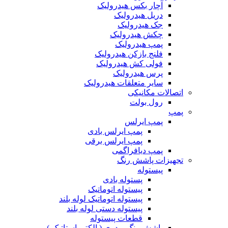
آچار بکس هیدرولیک
دریل هیدرولیک
جک هیدرولیک
چکش هیدرولیک
پمپ هیدرولیک
فلنج بازکن هیدرولیک
فولی کش هیدرولیک
پرس هیدرولیک
سایر متعلقات هیدرولیک
اتصالات مکانیکی
رول بولت
پمپ
پمپ ایرلس
پمپ ایرلس بادی
پمپ ایرلس برقی
پمپ دیافراگمی
تجهیزات پاشش رنگ
پیستوله
پستوله بادی
پیستوله اتوماتیک
پیستوله اتوماتیک لوله بلند
پیستوله دستی لوله بلند
قطعات پیستوله
پاشش رنگ پودری ( الکترواستاتیک )