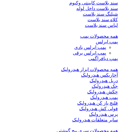
سند بلاست کابینتی وکیوم
سند بلاست داخل لوله
شیلنگ سند بلاست
کلاه سند بلاست
لباس سند بلاست
همه محصولات پمپ
پمپ ایرلس
پمپ ایرلس بادی
پمپ ایرلس برقی
پمپ دیافراگمی
همه محصولات ابزار هیدرولیک
آچاربکس هیدرولیک
دریل هیدرولیک
جک هیدرولیک
چکش هیدرولیک
پمپ هیدرولیک
فلنچ باز کن هیدرولیک
فولی کش هیدرولیک
پرس هیدرولیک
سایر متعلقات هیدرولیک
همه محصولات سری پیچ گوشتی