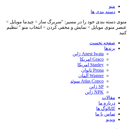
منو
دسته بندی ها
منوی دسته بندی خود را در مسیر: "سربرگ ساز > چیدما موبایل >
عنصر منوی موبایل > نمایش و مخفی کردن > انتخاب منو " تنظیم
کنید
صفحه نخست
برندها
Anest Iwata ژاپن
Graco امریکا
Stanley امریکا
Prona تایوان
Wagner آلمان
Atlas Copco سوئد
SP ژاپن
NPK ژاپن
مقالات
درباره ما
کاتالوگ ها
تماس با ما
ویدیو