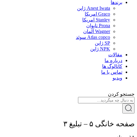
برندها
Anest Iwata ژاپن
Graco امریکا
Stanley امریکا
Prona تایوان
Wagner آلمان
Atlas copco سوئد
SP ژاپن
NPK ژاپن
مقالات
درباره ما
کاتالوگ ها
تماس با ما
ویدیو
جستجو کردن
صفحه خانگی ۵ – تبلیغ ۳