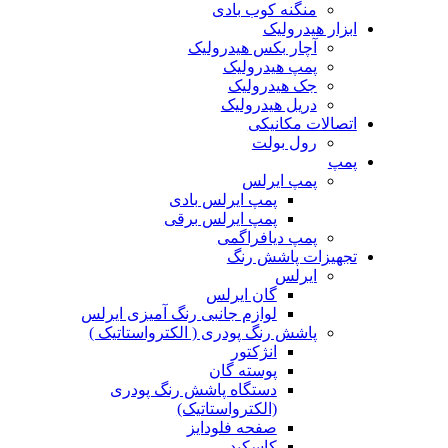
منگنه کوب بادی
ابزار هیدرولیک
آچار بکس هیدرولیک
پمپ هیدرولیک
جک هیدرولیک
دریل هیدرولیک
اتصالات مکانیکی
رول بولت
پمپ
پمپ ایرلس
پمپ ایرلس بادی
پمپ ایرلس برقی
پمپ دیافراگمی
تجهیزات پاشش رنگ
ایرلس
گان ایرلس
لوازم جانبی رنگ آمیزی ایرلس
پاشش رنگ پودری ( الکترواستاتیک )
انژکتور
پوسته گان
دستگاه پاشش رنگ پودری
(الکترواستاتیک)
صفحه فلودایز
کاسکید