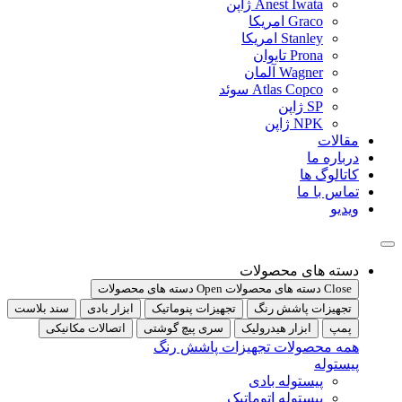
Anest Iwata ژاپن
Graco امریکا
Stanley امریکا
Prona تایوان
Wagner آلمان
Atlas Copco سوئد
SP ژاپن
NPK ژاپن
مقالات
درباره ما
کاتالوگ ها
تماس با ما
ویدیو
دسته های محصولات
Close دسته های محصولات
Open دسته های محصولات
تجهیزات پاشش رنگ
تجهیزات پنوماتیک
ابزار بادی
سند بلاست
پمپ
ابزار هیدرولیک
سری پیچ گوشتی
اتصالات مکانیکی
همه محصولات تجهیزات پاشش رنگ
پیستوله
پیستوله بادی
پیستوله اتوماتیک