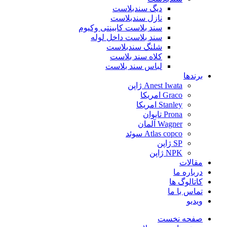
دیگ سندبلاست
نازل سندبلاست
سند بلاست کابینتی وکیوم
سند بلاست داخل لوله
شلنگ سندبلاست
کلاه سند بلاست
لباس سند بلاست
برندها
Anest Iwata ژاپن
Graco امریکا
Stanley امریکا
Prona تایوان
Wagner آلمان
Atlas copco سوئد
SP ژاپن
NPK ژاپن
مقالات
درباره ما
کاتالوگ ها
تماس با ما
ویدیو
صفحه نخست