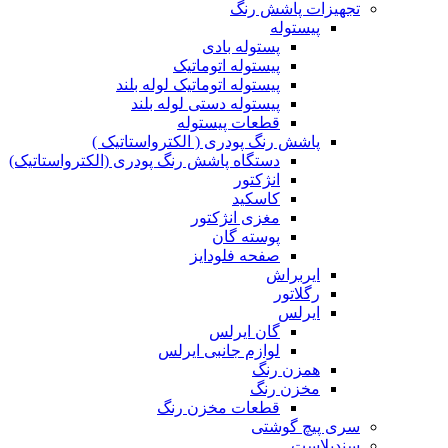
تجهیزات پاشش رنگ
پیستوله
پستوله بادی
پیستوله اتوماتیک
پیستوله اتوماتیک لوله بلند
پیستوله دستی لوله بلند
قطعات پیستوله
پاشش رنگ پودری ( الکترواستاتیک )
دستگاه پاشش رنگ پودری (الکترواستاتیک)
انژکتور
کاسکید
مغزی انژکتور
پوسته گان
صفحه فلودایز
ایربراش
رگلاتور
ایرلس
گان ایرلس
لوازم جانبی ایرلس
همزن رنگ
مخزن رنگ
قطعات مخزن رنگ
سری پیچ گوشتی
سندبلاست