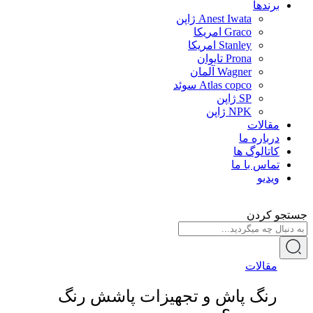
برندها
Anest Iwata ژاپن
Graco امریکا
Stanley امریکا
Prona تایوان
Wagner آلمان
Atlas copco سوئد
SP ژاپن
NPK ژاپن
مقالات
درباره ما
کاتالوگ ها
تماس با ما
ویدیو
جستجو کردن
مقالات
رنگ پاش و تجهیزات پاشش رنگ