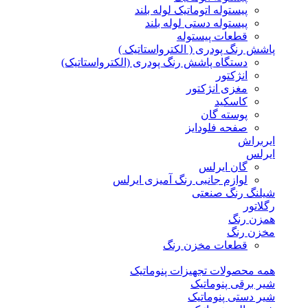
پیستوله اتوماتیک لوله بلند
پیستوله دستی لوله بلند
قطعات پیستوله
پاشش رنگ پودری ( الکترواستاتیک )
دستگاه پاشش رنگ پودری (الکترواستاتیک)
انژکتور
مغزی انژکتور
کاسکید
پوسته گان
صفحه فلودایز
ایربراش
ایرلس
گان ایرلس
لوازم جانبی رنگ آمیزی ایرلس
شیلنگ رنگ صنعتی
رگلاتور
همزن رنگ
مخزن رنگ
قطعات مخزن رنگ
همه محصولات تجهیزات پنوماتیک
شیر برقی پنوماتیک
شیر دستی پنوماتیک