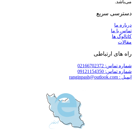
می‌باشد.
دسترسی سریع
درباره ما
تماس با ما
کاتالوگ ها
مقالات
راه های ارتباطی
شماره تماس: 02166702372
شماره تماس: 09121154350
ایمیل : ranginpash@outlook.com