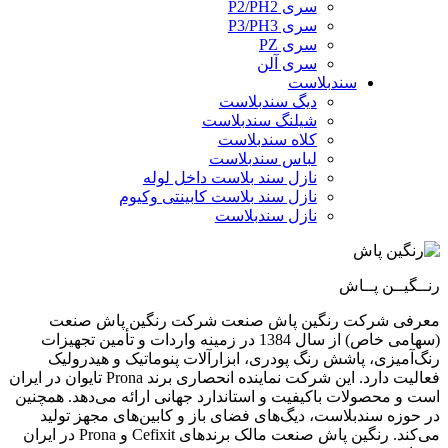
سری P2/PH2
سری P3/PH3
سری PZ
سری آلن
سندبلاست
دیگ سندبلاست
شیلنگ سندبلاست
کلاه سندبلاست
لباس سندبلاست
نازل سند بلاست داخل لوله
نازل سند بلاست کابینتی وکیوم
نازل سندبلاست
رنــگیــن پــاش
معرفی شرکت رنگین پاش صنعت شرکت رنگین پاش صنعت
(سهامی خاص) از سال 1384 در زمینه واردات و تأمین تجهیزات
رنگ‌آمیزی، پاشش رنگ پودری، ابزارآلات پنوماتیک و هیدرولیک
فعالیت دارد. این شرکت نماینده انحصاری برند Prona تایوان در ایران
است و محصولات باکیفیت و استاندارد جهانی ارائه می‌دهد. همچنین
در حوزه سندبلاست، دیگ‌های فضای باز و کابین‌های مجهز تولید
می‌کند. رنگین پاش صنعت مالک برندهای Cefixit و Prona در ایران