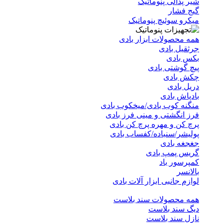
شیر پدالی پنوماتیک
گیج فشار
میکرو سوئیچ پنوماتیک
همه محصولات ابزار بادی
جرثقیل بادی
بکس بادی
پیچ گوشتی بادی
چکش بادی
دریل بادی
بادپاش بادی
منگنه کوب بادی/میخکوب بادی
فرز انگشتی و مینی فرز بادی
پرچ کن و مهره پرچ کن بادی
پولیشر/سنباده/کفساب بادی
جغجغه بادی
گریس پمپ بادی
کمپرسور باد
بالانسر
لوازم جانبی ابزار آلات بادی
همه محصولات سند بلاست
دیگ سند بلاست
نازل سند بلاست