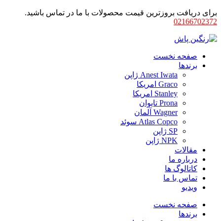
برای دریافت بروزترین قیمت محصولات با ما در تماس باشید.
02166702372
صفحه نخست
برندها
Anest Iwata ژاپن
Graco امریکا
Stanley امریکا
Prona تایوان
Wagner آلمان
Atlas Copco سوئد
SP ژاپن
NPK ژاپن
مقالات
درباره ما
کاتالوگ ها
تماس با ما
ویدیو
صفحه نخست
برندها