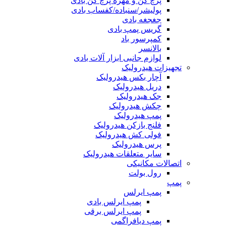
پرچ کن و مهره پرچ کن بادی
پولیشر/سنباده/کفساب بادی
جغجغه بادی
گریس پمپ بادی
کمپرسور باد
بالانسر
لوازم جانبی ابزار آلات بادی
تجهیزات هیدرولیک
آچار بکس هیدرولیک
دریل هیدرولیک
جک هیدرولیک
چکش هیدرولیک
پمپ هیدرولیک
فلنج بازکن هیدرولیک
فولی کش هیدرولیک
پرس هیدرولیک
سایر متعلقات هیدرولیک
اتصالات مکانیکی
رول بولت
پمپ
پمپ ایرلس
پمپ ایرلس بادی
پمپ ایرلس برقی
پمپ دیافراگمی