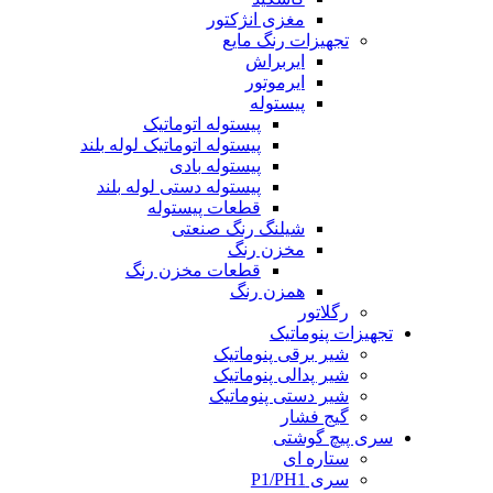
مغزی انژکتور
تجهیزات رنگ مایع
ایربراش
ایرموتور
پیستوله
پیستوله اتوماتیک
پیستوله اتوماتیک لوله بلند
پیستوله بادی
پیستوله دستی لوله بلند
قطعات پیستوله
شیلنگ رنگ صنعتی
مخزن رنگ
قطعات مخزن رنگ
همزن رنگ
رگلاتور
تجهیزات پنوماتیک
شیر برقی پنوماتیک
شیر پدالی پنوماتیک
شیر دستی پنوماتیک
گیج فشار
سری پیچ گوشتی
ستاره ای
سری P1/PH1