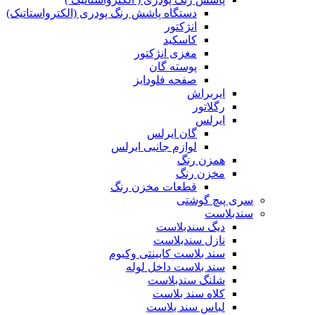
دستگاه پاشش رنگ پودری (الکترواستاتیک)
انژکتور
کاسکید
مغزی انژکتور
پوسته گان
صفحه فلودایز
ایربراش
رگلاتور
ایرلس
گان ایرلس
لوازم جانبی ایرلس
همزن رنگ
مخزن رنگ
قطعات مخزن رنگ
سری پیچ گوشتی
سندبلاست
دیگ سندبلاست
نازل سندبلاست
سند بلاست کابینتی وکیوم
سند بلاست داخل لوله
شلنگ سندبلاست
کلاه سند بلاست
لباس سند بلاست