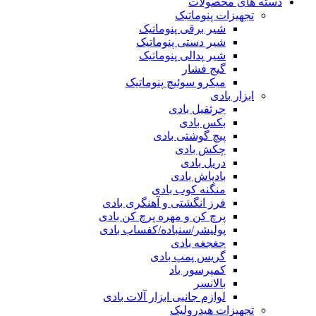
دسته های محصولات
تجهیزات پنوماتیک
شیر برقی پنوماتیک
شیر دستی پنوماتیک
شیر پدالی پنوماتیک
گیج فشار
میکرو سوئیچ پنوماتیک
ابزار بادی
جرثقیل بادی
بکس بادی
پیچ گوشتی بادی
چکش بادی
دریل بادی
بادپاش بادی
منگنه کوب بادی
فرز انگشتی و آهنگری بادی
پرچ کن و مهره پرچ کن بادی
پولیشر/سنباده/کفساب بادی
جغجغه بادی
گریس پمپ بادی
کمپرسور باد
بالانسر
لوازم جانبی ابزار آلات بادی
تجهیزات هیدرولیک