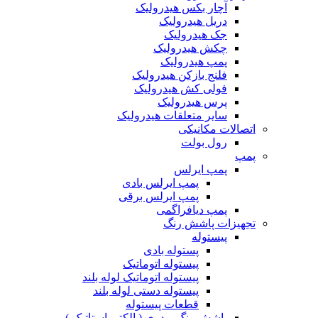
آچار بکس هیدرولیک
دریل هیدرولیک
جک هیدرولیک
چکش هیدرولیک
پمپ هیدرولیک
فلنج بازکن هیدرولیک
فولی کش هیدرولیک
پرس هیدرولیک
سایر متعلقات هیدرولیک
اتصالات مکانیکی
رول بولت
پمپ
پمپ ایرلس
پمپ ایرلس بادی
پمپ ایرلس برقی
پمپ دیافراگمی
تجهیزات پاشش رنگ
پیستوله
پستوله بادی
پیستوله اتوماتیک
پیستوله اتوماتیک لوله بلند
پیستوله دستی لوله بلند
قطعات پیستوله
پاشش رنگ پودری ( الکترواستاتیک )