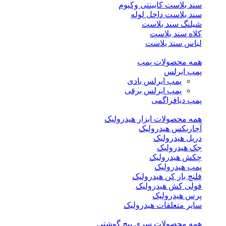
سند بلاست کابینتی وکیوم
سند بلاست داخل لوله
شیلنگ سند بلاست
کلاه سند بلاست
لباس سند بلاست
همه محصولات پمپ
پمپ ایرلس
پمپ ایرلس بادی
پمپ ایرلس برقی
پمپ دیافراگمی
همه محصولات ابزار هیدرولیک
آچاربکس هیدرولیک
دریل هیدرولیک
جک هیدرولیک
چکش هیدرولیک
پمپ هیدرولیک
فلنچ باز کن هیدرولیک
فولی کش هیدرولیک
پرس هیدرولیک
سایر متعلقات هیدرولیک
همه محصولات سری پیچ گوشتی