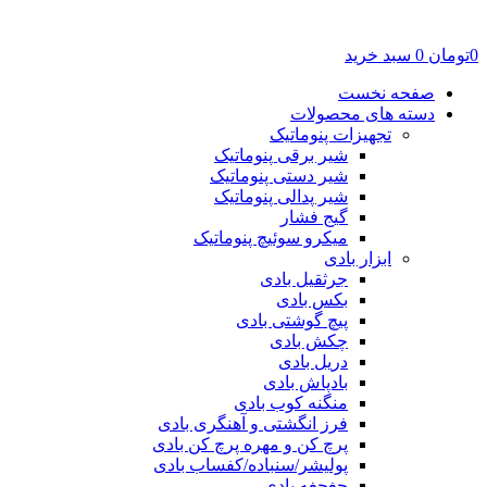
0
تومان
0
سبد خرید
صفحه نخست
دسته های محصولات
تجهیزات پنوماتیک
شیر برقی پنوماتیک
شیر دستی پنوماتیک
شیر پدالی پنوماتیک
گیج فشار
میکرو سوئیچ پنوماتیک
ابزار بادی
جرثقیل بادی
بکس بادی
پیچ گوشتی بادی
چکش بادی
دریل بادی
بادپاش بادی
منگنه کوب بادی
فرز انگشتی و آهنگری بادی
پرچ کن و مهره پرچ کن بادی
پولیشر/سنباده/کفساب بادی
جغجغه بادی