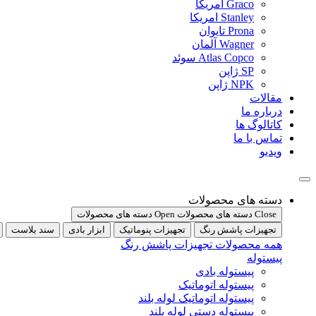
Graco امریکا
Stanley امریکا
Prona تایوان
Wagner آلمان
Atlas Copco سوئد
SP ژاپن
NPK ژاپن
مقالات
درباره ما
کاتالوگ ها
تماس با ما
ویدیو
دسته های محصولات
Close دسته های محصولات
Open دسته های محصولات
تجهیزات پاشش رنگ
تجهیزات پنوماتیک
ابزار بادی
سند بلاست
همه محصولات تجهیزات پاشش رنگ
پیستوله
پیستوله بادی
پیستوله اتوماتیک
پیستوله اتوماتیک لوله بلند
پیستوله دستی لوله بلند