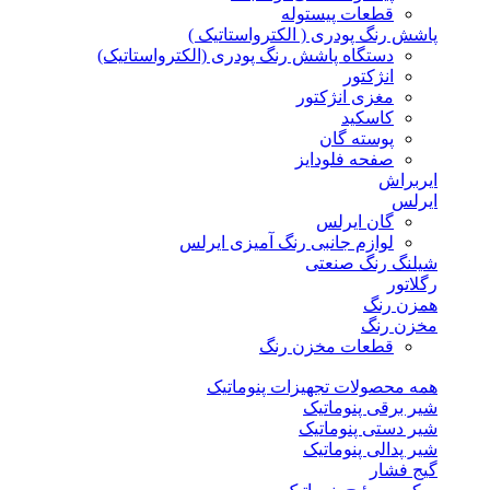
قطعات پیستوله
پاشش رنگ پودری ( الکترواستاتیک )
دستگاه پاشش رنگ پودری (الکترواستاتیک)
انژکتور
مغزی انژکتور
کاسکید
پوسته گان
صفحه فلودایز
ایربراش
ایرلس
گان ایرلس
لوازم جانبی رنگ آمیزی ایرلس
شیلنگ رنگ صنعتی
رگلاتور
همزن رنگ
مخزن رنگ
قطعات مخزن رنگ
همه محصولات تجهیزات پنوماتیک
شیر برقی پنوماتیک
شیر دستی پنوماتیک
شیر پدالی پنوماتیک
گیج فشار