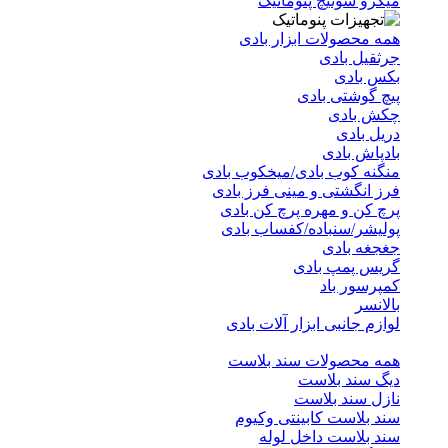
میکرو سوئیچ پنوماتیک
همه محصولات ابزار بادی
جرثقیل بادی
بکس بادی
پیچ گوشتی بادی
چکش بادی
دریل بادی
بادپاش بادی
منگنه کوب بادی/میخکوب بادی
فرز انگشتی و مینی فرز بادی
پرچ کن و مهره پرچ کن بادی
پولیشر/سنباده/کفساب بادی
جغجغه بادی
گریس پمپ بادی
کمپرسور باد
بالانسر
لوازم جانبی ابزار آلات بادی
همه محصولات سند بلاست
دیگ سند بلاست
نازل سند بلاست
سند بلاست کابینتی وکیوم
سند بلاست داخل لوله