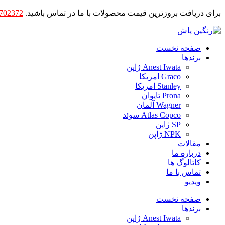
برای دریافت بروزترین قیمت محصولات با ما در تماس باشید.
702372
صفحه نخست
برندها
Anest Iwata ژاپن
Graco امریکا
Stanley امریکا
Prona تایوان
Wagner آلمان
Atlas Copco سوئد
SP ژاپن
NPK ژاپن
مقالات
درباره ما
کاتالوگ ها
تماس با ما
ویدیو
صفحه نخست
برندها
Anest Iwata ژاپن