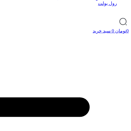
رول بولت
0
تومان
0
سبد خرید